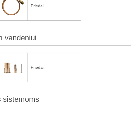
Priedai
am vandeniui
Priedai
ms sistemoms