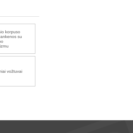
sio korpuso
 rankenos su
mo
izmu
iai vožtuvai