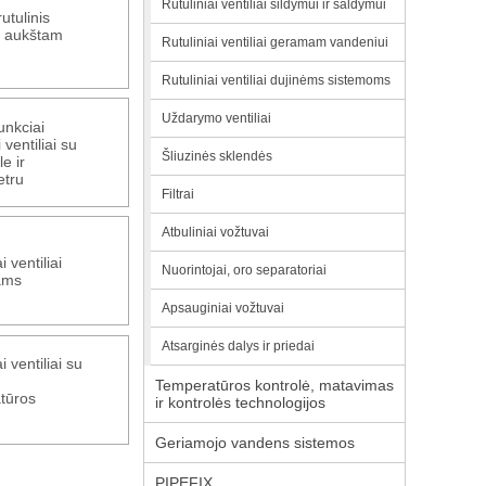
Rutuliniai ventiliai šildymui ir šaldymui
rutulinis
 - aukštam
Rutuliniai ventiliai geramam vandeniui
Rutuliniai ventiliai dujinėms sistemoms
Uždarymo ventiliai
unkciai
i ventiliai su
Šliuzinės sklendės
e ir
tru
Filtrai
Atbuliniai vožtuvai
i ventiliai
Nuorintojai, oro separatoriai
rams
Apsauginiai vožtuvai
Atsarginės dalys ir priedai
i ventiliai su
Temperatūros kontrolė, matavimas
tūros
ir kontrolės technologijos
Geriamojo vandens sistemos
PIPEFIX