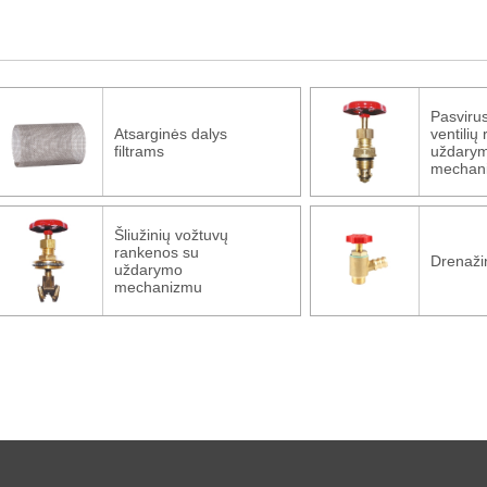
Pasviru
Atsarginės dalys
ventilių
filtrams
uždary
mechan
Šliužinių vožtuvų
rankenos su
Drenažin
uždarymo
mechanizmu