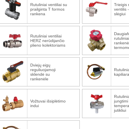
Rutuliniai ventiliai su
Trieigis 
prailginta T formos
ventilis
rankena
slėgiui
Daugiaf
Rutuliniai ventiliai
rutulinia
HERZ nerūdijančio
rankenėl
plieno kolektoriams
termome
Dviejų eigų
reguliuojamoji
Rutulinia
sklendė su
kapilia
rankenėle
Rutulinia
Vožtuvai išsiplėtimo
jungtimi
indui
tempera
jutikliui