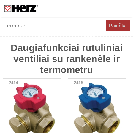
Paieška
Daugiafunkciai rutuliniai
ventiliai su rankenėle ir
termometru
2414
2415