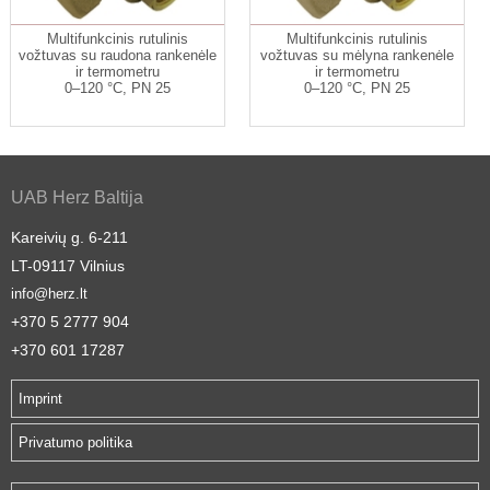
Multifunkcinis rutulinis
Multifunkcinis rutulinis
vožtuvas su raudona rankenėle
vožtuvas su mėlyna rankenėle
ir termometru
ir termometru
0–120 °C, PN 25
0–120 °C, PN 25
UAB Herz Baltija
Kareivių g. 6-211
LT-09117 Vilnius
info@herz.lt
+370 5 2777 904
+370 601 17287
Imprint
Privatumo politika