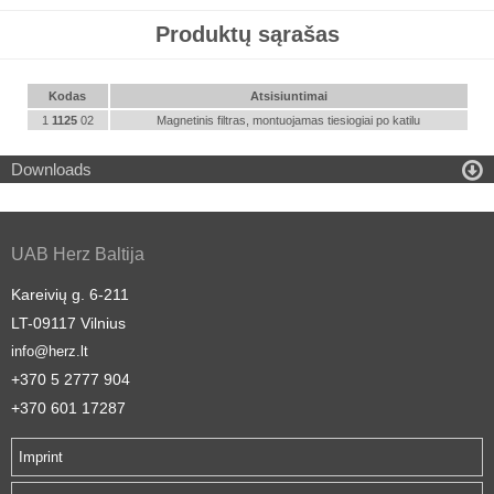
Produktų sąrašas
Kodas
Atsisiuntimai
1
1125
02
Magnetinis filtras, montuojamas tiesiogiai po katilu

Downloads
UAB Herz Baltija
Kareivių g. 6-211
LT-09117 Vilnius
info@herz.lt
+370 5 2777 904
+370 601 17287
Imprint