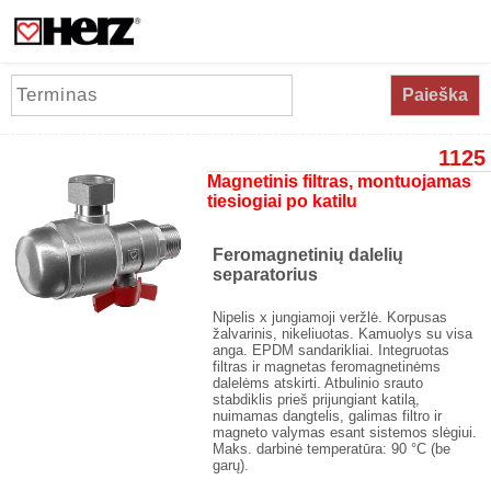
Paieška
1125
Magnetinis filtras, montuojamas
tiesiogiai po katilu
Feromagnetinių dalelių
separatorius
Nipelis x jungiamoji veržlė. Korpusas
žalvarinis, nikeliuotas. Kamuolys su visa
anga. EPDM sandarikliai. Integruotas
filtras ir magnetas feromagnetinėms
dalelėms atskirti. Atbulinio srauto
stabdiklis prieš prijungiant katilą,
nuimamas dangtelis, galimas filtro ir
magneto valymas esant sistemos slėgiui.
Maks. darbinė temperatūra: 90 °C (be
garų).