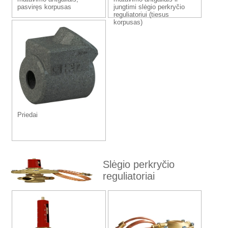
pasviręs korpusas
jungtimi slėgio perkryčio
reguliatoriui (tiesus
korpusas)
Priedai
Slėgio perkryčio
reguliatoriai