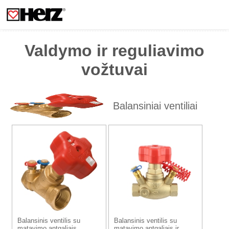
Valdymo ir reguliavimo
vožtuvai
Balansiniai ventiliai
Balansinis ventilis su
Balansinis ventilis su
matavimo antgaliais,
matavimo antgaliais ir