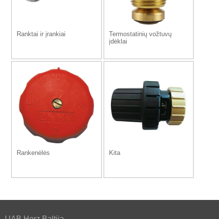
Ranktai ir įrankiai
Termostatinių vožtuvų
įdėklai
Rankenėlės
Kita
UAB Herz Baltija