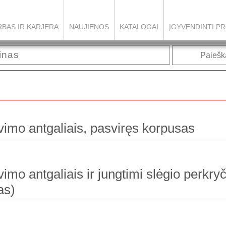
BAS IR KARJERA
NAUJIENOS
KATALOGAI
ĮGYVENDINTI PR
Paiešk
avimo antgaliais, pasviręs korpusas
imo antgaliais ir jungtimi slėgio perkryč
as)