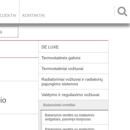

OJEKTAI
KONTAKTAI
a
DE LUXE
Termostatinės galvos
Termostatiniai vožtuvai
Radiatoriniai vožtuvai ir radiatorių
pajungimo sistemos
Valdymo ir reguliavimo vožtuvai
io
Balansiniai ventiliai
Balansinis ventilis su matavimo
antgaliais, pasviręs korpusas
Balansinis ventilis su matavimo