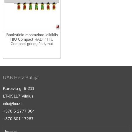
Išankstinio montavimo laikiklis
HIU Compact RAD ir HIU
Compact grindų šildymui
UAB Herz Baltija
Kareivių g. 6-211
LT-09117 Vilnius
info@herz.lt
+370 5 2777 904
+370 601 17287
Imprint