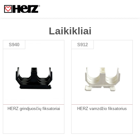
Laikikliai
S940
S912
HERZ grindjuosčių fiksatoriai
HERZ vamzdžio fiksatorius