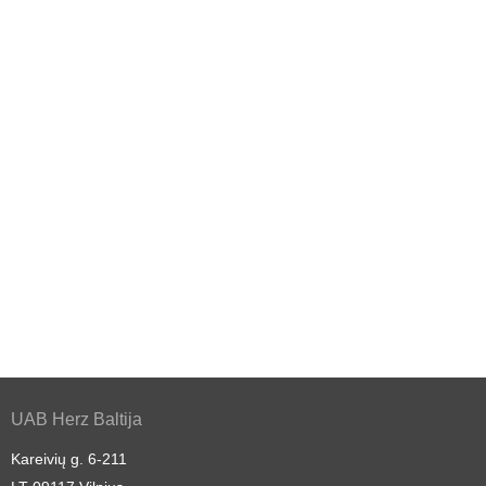
UAB Herz Baltija
Kareivių g. 6-211