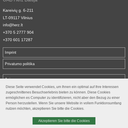
Kareivių g. 6-211
LT-09117 Vilnius
info@herz.lt
+370 5 2777 904
+370 601 17287
Imprint
Privatumo politika
Apie mus
Diese Seite verwendet Cookies, um Ihnen ein optimal auf Ihre Interessen
Produktai
zugeschnittenes Besuchserlebnis bieten zu können. Diese Cookies
ermöglichen es Computer zu identifizieren, nicht aber den Bezug zu einer
Katalogai
Person herzustellen. Wenn Sie unsere Website in vollem Funktionsumfang
nutzen möchten, akzeptieren Sie bitte die Cookies.
Kontaktai
Akzeptieren Sie bitte die Cookies
© 2026. HERZ