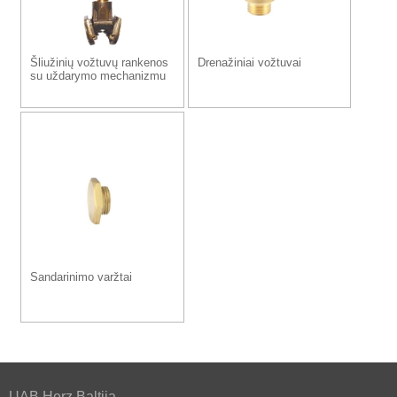
Šliužinių vožtuvų rankenos
Drenažiniai vožtuvai
su uždarymo mechanizmu
Sandarinimo varžtai
UAB Herz Baltija