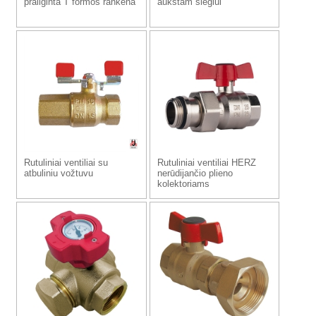
prailginta T formos rankena
aukštam slėgiui
Rutuliniai ventiliai su
Rutuliniai ventiliai HERZ
atbuliniu vožtuvu
nerūdijančio plieno
kolektoriams